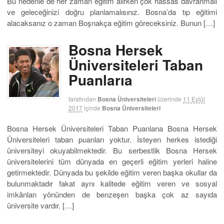
Bu nedenle de her zaman eğitim alırken çok hassas davranmalı
ve geleceğinizi doğru planlamalısınız. Bosna’da tıp eğitimi
alacaksanız o zaman Boşnakça eğitim göreceksiniz. Bunun […]
Bosna Hersek
Üniversiteleri Taban
Puanlarıa
tarafından
Bosna Üniversiteleri
üzerinde
11 Eylül
2017
içinde
Bosna Üniversiteleri
Bosna Hersek Üniversiteleri Taban Puanlarıa Bosna Hersek
Üniversiteleri taban puanları yoktur. İsteyen herkes istediği
üniversiteyi okuyabilmektedir. Bu serbestlik Bosna Hersek
üniversitelerini tüm dünyada en geçerli eğitim yerleri haline
getirmektedir. Dünyada bu şekilde eğitim veren başka okullar da
bulunmaktadır fakat aynı kalitede eğitim veren ve sosyal
imkânları yönünden de benzeşen başka çok az sayıda
üniversite vardır. […]