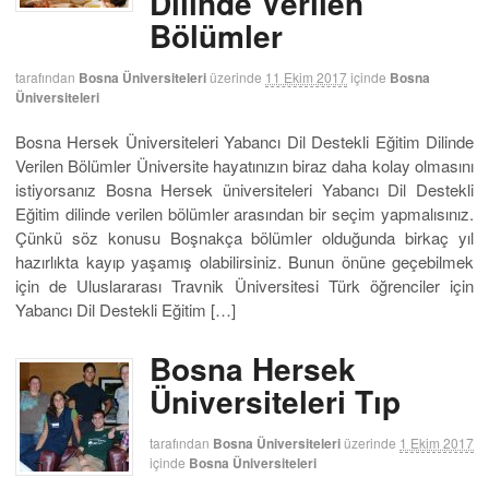
Dilinde Verilen
Bölümler
tarafından
Bosna Üniversiteleri
üzerinde
11 Ekim 2017
içinde
Bosna
Üniversiteleri
Bosna Hersek Üniversiteleri Yabancı Dil Destekli Eğitim Dilinde
Verilen Bölümler Üniversite hayatınızın biraz daha kolay olmasını
istiyorsanız Bosna Hersek üniversiteleri Yabancı Dil Destekli
Eğitim dilinde verilen bölümler arasından bir seçim yapmalısınız.
Çünkü söz konusu Boşnakça bölümler olduğunda birkaç yıl
hazırlıkta kayıp yaşamış olabilirsiniz. Bunun önüne geçebilmek
için de Uluslararası Travnik Üniversitesi Türk öğrenciler için
Yabancı Dil Destekli Eğitim […]
Bosna Hersek
Üniversiteleri Tıp
tarafından
Bosna Üniversiteleri
üzerinde
1 Ekim 2017
içinde
Bosna Üniversiteleri