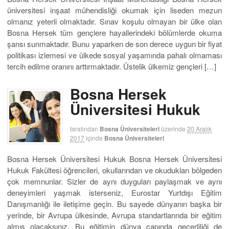
üniversitesi inşaat mühendisliği okumak için liseden mezun
olmanız yeterli olmaktadır. Sınav koşulu olmayan bir ülke olan
Bosna Hersek tüm gençlere hayallerindeki bölümlerde okuma
şansı sunmaktadır. Bunu yaparken de son derece uygun bir fiyat
politikası izlemesi ve ülkede sosyal yaşamında pahalı olmaması
tercih edilme oranını arttırmaktadır. Üstelik ülkemiz gençleri […]
Bosna Hersek
Üniversitesi Hukuk
tarafından
Bosna Üniversiteleri
üzerinde
20 Aralık
2017
içinde
Bosna Üniversiteleri
Bosna Hersek Üniversitesi Hukuk Bosna Hersek Üniversitesi
Hukuk Fakültesi öğrencileri, okullarından ve okudukları bölgeden
çok memnunlar. Sizler de aynı duyguları paylaşmak ve aynı
deneyimleri yaşmak isterseniz, Eurostar Yurtdışı Eğitim
Danışmanlığı ile iletişime geçin. Bu sayede dünyanın başka bir
yerinde, bir Avrupa ülkesinde, Avrupa standartlarında bir eğitim
almış olacaksınız. Bu eğitimin dünya çapında geçerliliği de