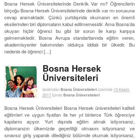
Bosna Hersek Üniversitelerinde Denklik Var mı? Öğrencilerin
birçoğu Bosna Hersek Üniversitelerinde denklik var mı sorusuna
cevap aramaktadır. Çünkü yurtdışında okumanın en önemli
eksilerinden biri diplomaların kabul edilmemesidir. Ama Bosna’da
okuyan hiçbir öğrenci bu gibi bir sorun ile karşı karşıya
gelmemektedir. Bosna Avrupa standartlarında eğitim veren,
akademisyenler bakımından oldukça iddialı bir ülkedir. Bu
nedenle de öğrenci […]
Bosna Hersek
Üniversiteleri
tarafından
Bosna Üniversiteleri
üzerinde
10 Kasım
2017
içinde
Bosna Üniversiteleri
Bosna Hersek Üniversiteleri Bosna Hersek üniversiteleri kaliteli
eğitimleri ve uygun fiyatları ile her yıl binlerce Türk öğrenciye
kapılarını açıyor. Yurt dışında eğitim almak istiyorsanız,
diplomanızın ülkemizde geçerliliği olmasını istiyorsanız ve
sınavsız giriş yaparak dilediğiniz bölümde okumak istiyorsanız,