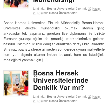
tarafından
Bosna Üniversiteleri
üzerinde
30 Kasım
2017
içinde
Bosna Üniversiteleri
Bosna Hersek Üniversitesi Elektrik Mühendisliği Bosna Hersek
üniversitesi elektrik mühendisliği okumak isteyen genç
arkadaşlar tek yapmanız gereken lise diplomanız ile birlikte
Eurostar yurtdışı eğitim danışmanlığı merkezlerimize gelerek
başvuru işlemleri ile ilgili danışanlarımızdan detaylı bilgi almaktır.
Sınavsız puansız strese girmeden son derece uygun maliyetlerle
hem yurt dışında okuma imkanı bulacak hem de istediğiniz
mesleğinizi yapmak için […]
Bosna Hersek
Üniversitelerinde
Denklik Var mı?
tarafından
Bosna Üniversiteleri
üzerinde
20 Kasım
2017
içinde
Bosna Üniversiteleri