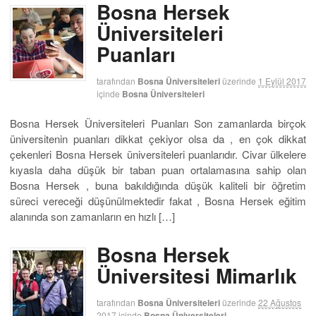
Bosna Hersek
Üniversiteleri
Puanları
tarafından
Bosna Üniversiteleri
üzerinde
1 Eylül 2017
içinde
Bosna Üniversiteleri
Bosna Hersek Üniversiteleri Puanları Son zamanlarda birçok
üniversitenin puanları dikkat çekiyor olsa da , en çok dikkat
çekenleri Bosna Hersek üniversiteleri puanlarıdır. Civar ülkelere
kıyasla daha düşük bir taban puan ortalamasına sahip olan
Bosna Hersek , buna bakıldığında düşük kaliteli bir öğretim
süreci vereceği düşünülmektedir fakat , Bosna Hersek eğitim
alanında son zamanların en hızlı […]
Bosna Hersek
Üniversitesi Mimarlık
tarafından
Bosna Üniversiteleri
üzerinde
22 Ağustos
2017
içinde
Bosna Üniversiteleri