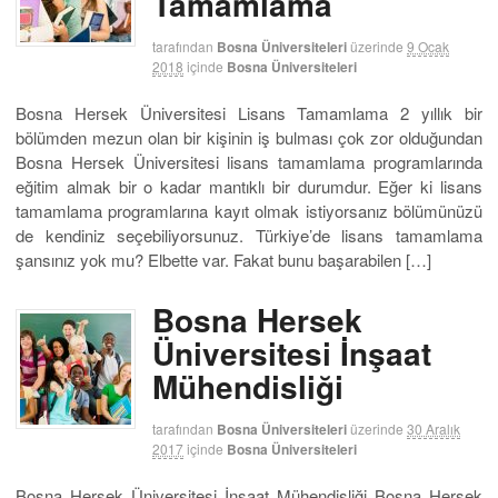
Tamamlama
tarafından
Bosna Üniversiteleri
üzerinde
9 Ocak
2018
içinde
Bosna Üniversiteleri
Bosna Hersek Üniversitesi Lisans Tamamlama 2 yıllık bir
bölümden mezun olan bir kişinin iş bulması çok zor olduğundan
Bosna Hersek Üniversitesi lisans tamamlama programlarında
eğitim almak bir o kadar mantıklı bir durumdur. Eğer ki lisans
tamamlama programlarına kayıt olmak istiyorsanız bölümünüzü
de kendiniz seçebiliyorsunuz. Türkiye’de lisans tamamlama
şansınız yok mu? Elbette var. Fakat bunu başarabilen […]
Bosna Hersek
Üniversitesi İnşaat
Mühendisliği
tarafından
Bosna Üniversiteleri
üzerinde
30 Aralık
2017
içinde
Bosna Üniversiteleri
Bosna Hersek Üniversitesi İnşaat Mühendisliği Bosna Hersek