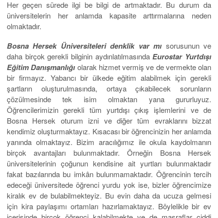
Her geçen sürede ilgi be bilgi de artmaktadır. Bu durum da
üniversitelerin her anlamda kapasite arttırmalarına neden
olmaktadır.
Bosna Hersek Üniversiteleri denklik var mı
sorusunun ve
daha birçok gerekli bilginin aydınlatılmasında
Eurostar Yurtdışı
Eğitim Danışmanlığı
olarak hizmet vermiş ve de vermekte olan
bir firmayız. Yabancı bir ülkede eğitim alabilmek için gerekli
şartların oluşturulmasında, ortaya çıkabilecek sorunların
çözülmesinde tek isim olmaktan yana gururluyuz.
Öğrencilerimizin gerekli tüm yurtdışı çıkış işlemlerini ve de
Bosna Hersek oturum izni ve diğer tüm evraklarını bizzat
kendimiz oluşturmaktayız. Kısacası bir öğrencinizin her anlamda
yanında olmaktayız. Bizim aracılığımız ile okula kaydolmanın
birçok avantajları bulunmaktadır. Örneğin Bosna Hersek
üniversitelerinin çoğunun kendisine ait yurtları bulunmaktadır
fakat bazılarında bu imkân bulunmamaktadır. Öğrencinin tercih
edeceği üniversitede öğrenci yurdu yok ise, bizler öğrencimize
kiralık ev de bulabilmekteyiz. Bu evin daha da ucuza gelmesi
için kira paylaşımı ortamları hazırlamaktayız. Böylelikle bir ev
içerisinde birçok öğrenci kalabilmekte ve de masraflar ciddi