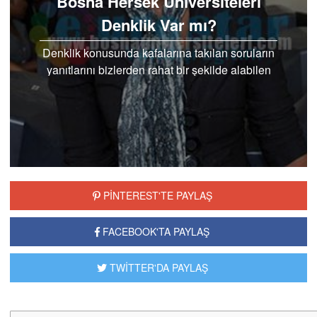
Bosna Hersek Üniversiteleri
Denklik Var mı?
Denklik konusunda kafalarına takılan soruların
yanıtlarını bizlerden rahat bir şekilde alabilen
öğrenciler özellikle Bosna Hersek
üniversiteleri..
PİNTEREST'TE PAYLAŞ
FACEBOOK'TA PAYLAŞ
TWİTTER'DA PAYLAŞ