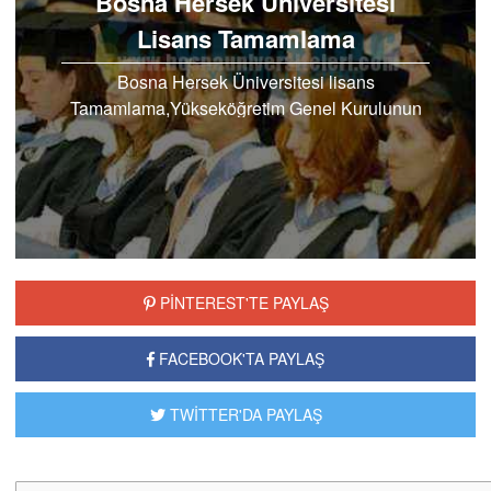
Bosna Hersek Üniversitesi
Lisans Tamamlama
Bosna Hersek Üniversitesi lisans
Tamamlama,Yükseköğretim Genel Kurulunun
12.02.2015 tarihli toplantısında: Ortaöğrenimini
Türkiye'de tamamlayan ve eğitim...
PİNTEREST'TE PAYLAŞ
FACEBOOK'TA PAYLAŞ
TWİTTER'DA PAYLAŞ