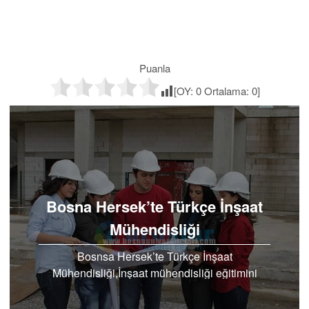
Puanla
[OY:
0
Ortalama:
0
]
Bosna Hersek’te Türkçe İnşaat
Mühendisliği
Bosnsa Hersek’te Türkçe İnşaat
Mühendisliği,İnşaat mühendisliği eğitimini
Bosna Hersek’te Travnik üniversitesinde
Türkçe almaya ne dersiniz? Modern bir…