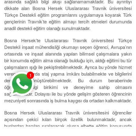
arasında sağlıklı bilgi akışı sağlanamamaktadır. Bu ayrıntıyı
dikkate alan Bosna Hersek Uluslararası Travnik üniversitesi
Türkçe Destekli eğitim programlarını uygulamaya koyarak Türk
gençlerinin Travnik’te eğitim almayı tercih etmeleri durumunda
anadil destekli eğitim olanağı sunulmaktadır.
Bosna Hersek’te Uluslararası Travnik üniversitesi Türkçe
Destekli inşaat mühendisliği okumayı seçen öğrenci, Avrupa’nın
ortasında ve inşaat alanında yapılan bilimsel çalışmalara yakın
bir konumda eğitim alma olanağı bulduğu için, aldığı eğitimi bu tür
çalışmaların ışığı ile pekiştirebilmektedir. Ayrıca bu yönde hizmet
veren kurumlarda staj yapma imkânı bulabilmekte ve bilgilerini
1
deneyime dönüştürebilmektedir. Bu durum beraberinde
öğrencinin bilgi birikimi ve deneyime sahip olmasını
sağlamaktadır. Dolayısı ile bu yönde gelişim gösteren öğrencinin
mezuniyeti sonrasında iş bulma kaygısı da ortadan kalkmaktadır.
Bosna Hersek Uluslararası Travnik üniversitesini öğrenciler
açısından çekici kılan birçok özellik bulunmaktadır, ancak
bunlardan bazıları sıralanacak olursa elbette eğitim konusunda
gösterilen hassasiyet ilk sırada yer almaktadır. Öğrenci Bosna